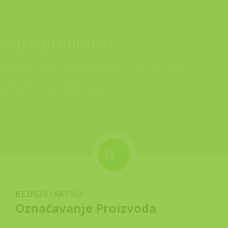
Naše prednosti
U nastavku ćemo Vam predstaviti samo neka od rješenja
industrijskog označavanja proizvoda:
4U doo Tuzla Vaš siguran partner
BEZKONTAKTNO
Označavanje Proizvoda