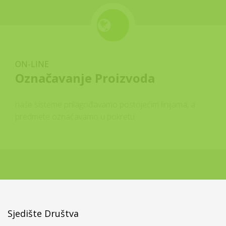
ON-LINE
Označavanje Proizvoda
naše sisteme prilagođavamo postojećim linijama, a
predmete označavamo u pokretu
Sjedište Društva