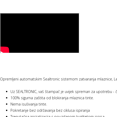
Opremljeni automatskim Sealtronic sistemom zatvaranja mlaznice, Leib
Uz SEALTRONIC, vaš štampač je uvijek spreman za upotrebu - čak
100% sigurna zaštita od blokiranja mlaznica tinte.
Nema isušivanja tinte.
Pokretanje bez održavanja bez ciklusa ispiranja
Trenutačna inicijalizacija s pouzdanom kvalitetom ispisa