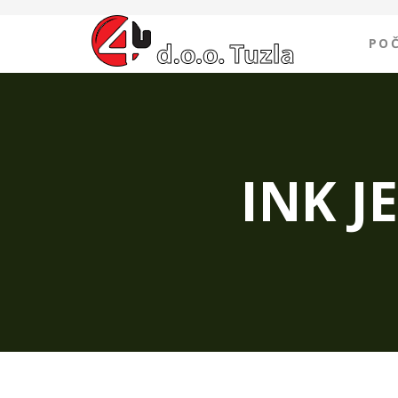
PO
INK J