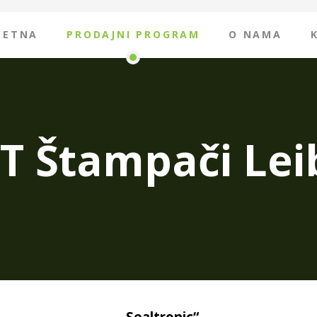
ČETNA
PRODAJNI PROGRAM
O NAMA
ET Štampači Lei
„Sealtronic“