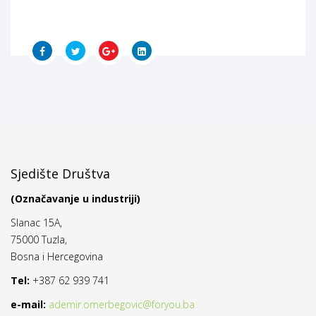
Sjedište Društva
(Označavanje u industriji)
Slanac 15A,
75000 Tuzla,
Bosna i Hercegovina
Tel:
+387 62 939 741
e-mail:
ademir.omerbegovic@foryou.ba