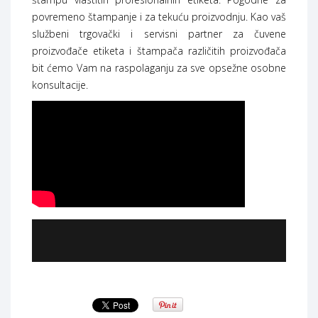
povremeno štampanje i za tekuću proizvodnju. Kao vaš
službeni trgovački i servisni partner za čuvene
proizvođače etiketa i štampača različitih proizvođača
bit ćemo Vam na raspolaganju za sve opsežne osobne
konsultacije.