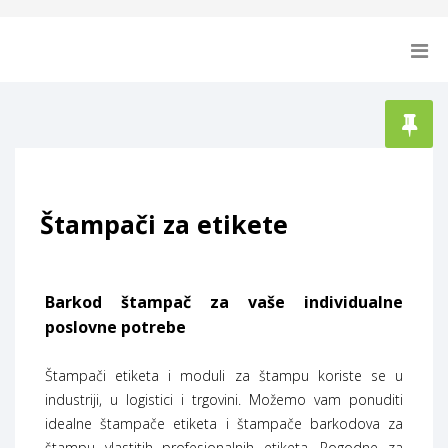
Štampači za etikete
Barkod štampač za vaše individualne
poslovne potrebe
Štampači etiketa i moduli za štampu koriste se u
industriji, u logistici i trgovini. Možemo vam ponuditi
idealne štampače etiketa i štampače barkodova za
štampu vlastitih profesionalnih etiketa. Pogodne za