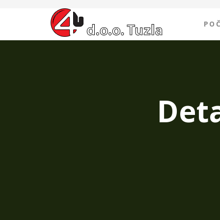
PO
Deta