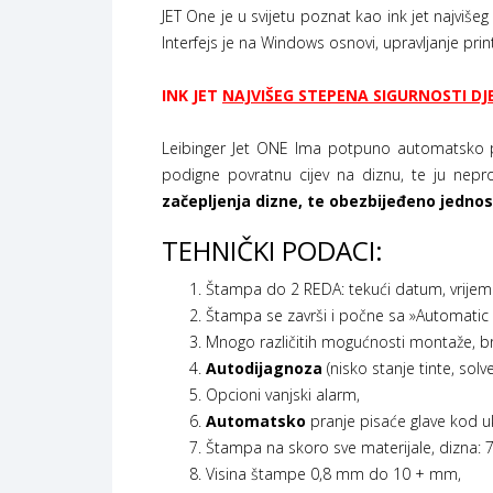
JET One je u svijetu poznat kao ink jet najviše
Interfejs je na Windows osnovi, upravljanje pr
INK JET
NAJVIŠEG STEPENA SIGURNOSTI D
Leibinger Jet ONE Ima potpuno automatsko 
podigne povratnu cijev na diznu, te ju nepro
začepljenja dizne, te obezbijeđeno jedno
TEHNIČKI PODACI:
Štampa do 2 REDA: tekući datum, vrijeme
Štampa se završi i počne sa »Automatic 
Mnogo različitih mogućnosti montaže, br
Autodijagnoza
(nisko stanje tinte, solve
Opcioni vanjski alarm,
Automatsko
pranje pisaće glave kod ukl
Štampa na skoro sve materijale, dizna: 7
Visina štampe 0,8 mm do 10 + mm,