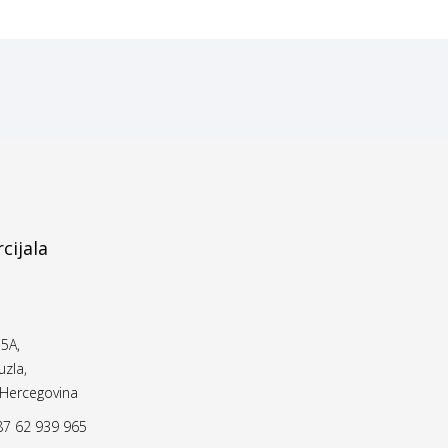
cijala
5A,
zla,
 Hercegovina
7 62 939 965