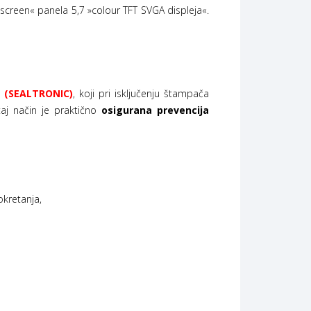
h screen« panela 5,7 »colour TFT SVGA displeja«.
i
(SEALTRONIC)
, koji pri isključenju štampača
taj način je praktično
osigurana prevencija
kretanja,