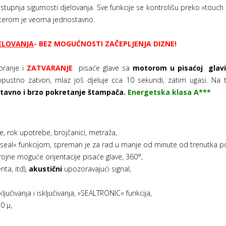
g stupnja sigurnosti djelovanja. Sve funkcije se kontrolišu preko »touc
interom je veoma jednostavno.
JELOVANJA
- BEZ MOGUĆNOSTI ZAČEPLJENJA DIZNE!
pranje i
ZATVARANJE
pisaće glave sa
motorom u pisaćoj glav
pustno zatvori, mlaz još djeluje cca 10 sekundi, zatim ugasi. Na 
stavno i brzo pokretanje štampača.
Energetska klasa A***
, rok upotrebe, brojčanici, metraža,
seal« funkcijom, spreman je za rad u manje od minute od trenutka po
ojne moguće orijentacije pisaće glave, 360°,
nta, itd),
akustični
upozoravajući signal,
jučivanja i isključivanja, »SEALTRONIC« funkcija,
0 µ,