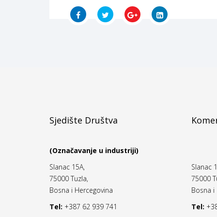
Sjedište Društva
Komer
(Označavanje u industriji)
Slanac 15A,
Slanac 1
75000 Tuzla,
75000 Tu
Bosna i Hercegovina
Bosna i
Tel:
+387 62 939 741
Tel:
+38