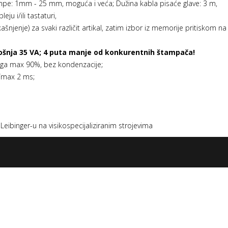
pe: 1mm - 25 mm, moguća i veća; Dužina kabla pisaće glave: 3 m,
u i/ili tastaturi,
šnjenje) za svaki različit artikal, zatim izbor iz memorije pritiskom
ošnja 35 VA; 4 puta manje od konkurentnih štampača!
aga max 90%, bez kondenzacije;
g/max 2 ms;
Leibinger-u na visikospecijaliziranim strojevima