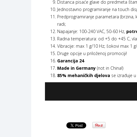
Distanca pisaće glave do predmeta štam
Jednostavno programiranje na touch displej
Predprogramiranje parametara (brzina, ka
radi;
Napajanje: 100-240 VAC, 50-60 Hz,
potr
Radna temperatura: od +5 do +45 C, vl
Vibracije: max 1 g/10 Hz; šokovi max 1 
Druge opcije u priloženoj promociji!
Garancija
24
Made in Germany
(not in China!)
85% mehaničkih djelova
se izrađuje u 