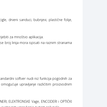
gle, drveni sanduci, bubnjevi, plastične folije,
jebiti za mnoštvo aplikacija.
a se broj linija mora ispisati na raznim stranama
tandardni softver nudi niz funkcija pogodnih za
 omogućuje upravljanje različitim proizvodnim
SKENERI, ELEKTRONSKE Vage, ENCODERI i OPTIČKI