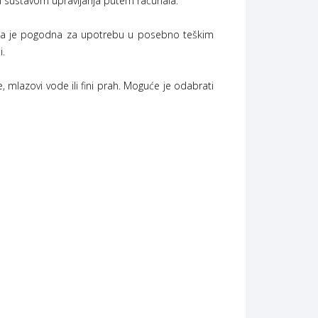
 sustavom upravljanja putem računala.
toga je pogodna za upotrebu u posebno teškim
i.
, mlazovi vode ili fini prah. Moguće je odabrati