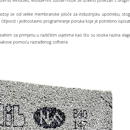
stemu Windows, ModulPrint sustav može se izravno povezati s drugim
sastoji se od velike membranske ploče za industrijsku upotrebu, s
 čitljivost i jednostavno programiranje poruka koje je potrebno ispisat
ealnim za primjenu u različitim uvjetima kao što su visoka razina vlage
e znakove pomoću razrađenog softvera.