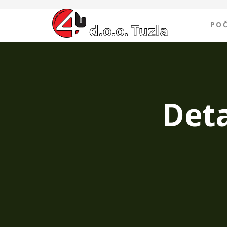
PO
Deta