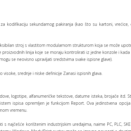
a kodifikaciju sekundarnog pakiranja (kao što su kartoni, vrećice, ci
fleksibilan stroj s vlastitom modularnom strukturom koja se može upotri
še proizvodnih linija koje se moraju kontrolirati iz jedne konzole i kad
mogu se neovisno upravljati sredstvima svake ispisne glave).
visoke, srednje i niske definicije Zanasi ispisnih glava.
odove, logotipe, alfanumeričke tekstove, datume isteka, brojače itd. S
istem ispisa opremljen je funkcijom Report. Ova jedinstvena opcija
varnom vremenu.
ti s najčešće korištenim industrijskim uređajima, naime PC, PLC, 