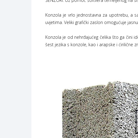
SENZORI. Uz pomoć softvera temeljenog na si
Konzola je vrlo jednostavna za upotrebu, a 
uvjetima. Veliki grafički zaslon omogućuje jasnu
Konzola je od nehrđajućeg čelika što ga čini id
šest jezika s konzole, kao i arapske i ćiriličn