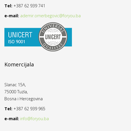
Tel:
+387 62 939 741
e-mail:
ademir.omerbegovic@foryou.ba
Komercijala
Slanac 15A,
75000 Tuzla,
Bosna i Hercegovina
Tel:
+387 62 939 965
e-mail:
info@foryou.ba