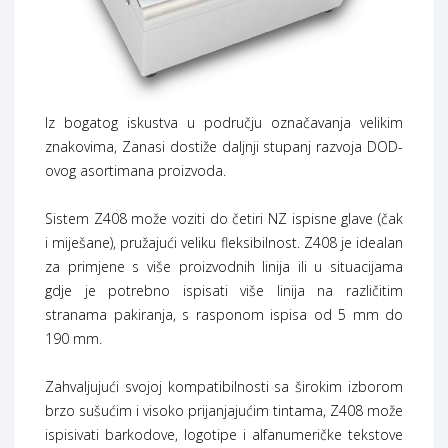
Iz bogatog iskustva u području označavanja velikim
znakovima, Zanasi dostiže daljnji stupanj razvoja DOD-
ovog asortimana proizvoda.
Sistem Z408 može voziti do četiri NZ ispisne glave (čak
i miješane), pružajući veliku fleksibilnost. Z408 je idealan
za primjene s više proizvodnih linija ili u situacijama
gdje je potrebno ispisati više linija na različitim
stranama pakiranja, s rasponom ispisa od 5 mm do
190 mm.
Zahvaljujući svojoj kompatibilnosti sa širokim izborom
brzo sušućim i visoko prijanjajućim tintama, Z408 može
ispisivati barkodove, logotipe i alfanumeričke tekstove