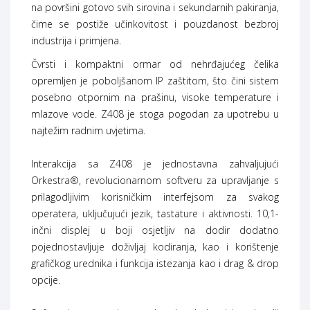
na površini gotovo svih sirovina i sekundarnih pakiranja,
čime se postiže učinkovitost i pouzdanost bezbroj
industrija i primjena.
Čvrsti i kompaktni ormar od nehrđajućeg čelika
opremljen je poboljšanom IP zaštitom, što čini sistem
posebno otpornim na prašinu, visoke temperature i
mlazove vode. Z408 je stoga pogodan za upotrebu u
najtežim radnim uvjetima.
Interakcija sa Z408 je jednostavna zahvaljujući
Orkestra®, revolucionarnom softveru za upravljanje s
prilagodljivim korisničkim interfejsom za svakog
operatera, uključujući jezik, tastature i aktivnosti. 10,1-
inčni displej u boji osjetljiv na dodir dodatno
pojednostavljuje doživljaj kodiranja, kao i korištenje
grafičkog urednika i funkcija istezanja kao i drag & drop
opcije.