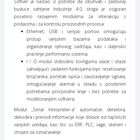
Softver je nastao iz potrebe da obuhvati i zadovolji
buduće zahtjeve Industrije 4.0, stoga je osiguran
posebno razvijenim modulima za interakciju s
podacima i za kontrolu proizvodnih procesa:
Ethernet, USB i serijski portovi omogućuju
pristup vanjskim bazama podataka i
organiziranje njihovog sadržaja, kao i daljinsko
praćenje performansi sistema;
I / O modul slobodno konfigurira ulaze i izlaze
zahvaljujući zadanim funkcijama (npr. resetovanje
brojčanika, početak ispisa i zaustavljanje signala,
omogućavanje alarma) u skladu s posebnim
potrebama proizvodne linije i bez potrebe za
modificiranjem softvera;
Modul „Serial Interpreter-a“ automatski detektira,
dekodira i prevodi informacije koje dolaze od najčešćih
vanjskih uređaja, kao što su ERP, PLC, vage, skeneri i
strojevi za označavanje.