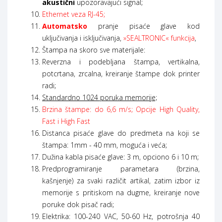
akustični
upozoravajući signal;
Ethernet veza RJ-45;
Automatsko
pranje pisaće glave kod
uključivanja i isključivanja,
»SEALTRONIC« funkcija
,
Štampa na skoro sve materijale:
Reverzna i podebljana štampa, vertikalna,
potcrtana, zrcalna, kreiranje štampe dok printer
radi;
Standardno 1024 poruka memorije;
Brzina štampe: do 6,6 m/s; Opcije High Quality,
Fast i High Fast
Distanca pisaće glave do predmeta na koji se
štampa: 1mm - 40 mm, moguća i veća;
Dužina kabla pisaće glave: 3 m, opciono 6 i 10 m;
Predprogramiranje parametara (brzina,
kašnjenje) za svaki različit artikal, zatim izbor iz
memorije s pritiskom na dugme, kreiranje nove
poruke dok pisač radi;
Elektrika: 100-240 VAC, 50-60 Hz, potrošnja 40