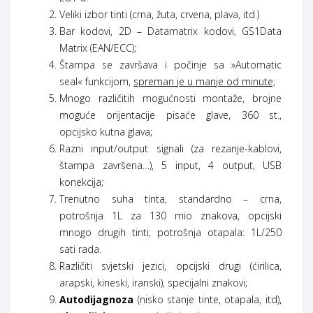
Veliki izbor tinti (crna, žuta, crvena, plava, itd.)
Bar kodovi, 2D – Datamatrix kodovi, GS1Data
Matrix (EAN/ECC);
Štampa se završava i počinje sa »Automatic
seal« funkcijom,
spreman je u manje od minute;
Mnogo različitih mogućnosti montaže, brojne
moguće orijentacije pisaće glave, 360 st.,
opcijsko kutna glava;
Razni input/output signali (za rezanje-kablovi,
štampa završena…), 5 input, 4 output, USB
konekcija;
Trenutno suha tinta, standardno – crna,
potrošnja 1L za 130 mio znakova, opcijski
mnogo drugih tinti; potrošnja otapala: 1L/250
sati rada.
Različiti svjetski jezici, opcijski drugi (ćirilica,
arapski, kineski, iranski), specijalni znakovi;
Autodijagnoza
(nisko stanje tinte, otapala, itd),