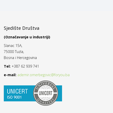
Sjedište Društva
(Označavanje u industriji)
Slanac 15A,
75000 Tuzla,
Bosna i Hercegovina
Tel:
+387 62 939 741
e-mail:
ademir.omerbegovic@foryou.ba