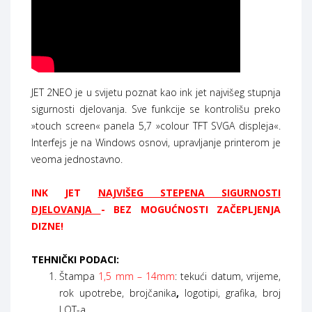
JET 2NEO je u svijetu poznat kao ink jet najvišeg stupnja
sigurnosti djelovanja. Sve funkcije se kontrolišu preko
»touch screen« panela 5,7 »colour TFT SVGA displeja«.
Interfejs je na Windows osnovi, upravljanje printerom je
veoma jednostavno.
INK JET
NAJVIŠEG STEPENA SIGURNOSTI
DJELOVANJA
- BEZ MOGUĆNOSTI ZAČEPLJENJA
DIZNE!
TEHNIČKI PODACI:
Štampa
1,5 mm – 14mm
: tekući datum, vrijeme,
rok upotrebe, brojčanika
,
logotipi, grafika, broj
LOT-a.