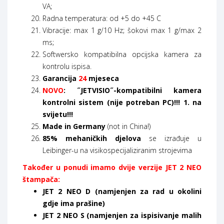
VA;
Radna temperatura: od +5 do +45 C
Vibracije: max 1 g/10 Hz; šokovi max 1 g/max 2
ms;
Softwersko kompatibilna opcijska kamera za
kontrolu ispisa.
Garancija
24
mjeseca
NOVO
: ˝JETVISIO˝-kompatibilni kamera
kontrolni sistem (nije potreban PC)!!! 1. na
svijetu!!!
Made in Germany
(not in China!)
85% mehaničkih djelova
se izrađuje u
Leibinger-u na visikospecijaliziranim strojevima
Također u ponudi imamo dvije verzije JET 2 NEO
štampača:
JET 2 NEO D (namjenjen za rad u okolini
gdje ima prašine)
JET 2 NEO S (namjenjen za ispisivanje malih