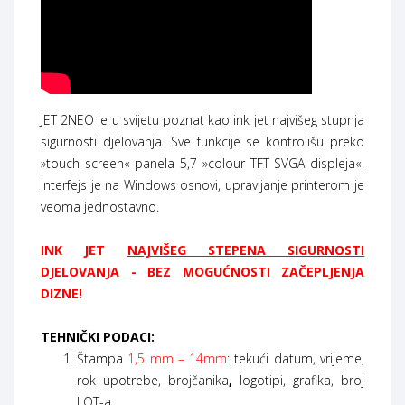
JET 2NEO je u svijetu poznat kao ink jet najvišeg stupnja
sigurnosti djelovanja. Sve funkcije se kontrolišu preko
»touch screen« panela 5,7 »colour TFT SVGA displeja«.
Interfejs je na Windows osnovi, upravljanje printerom je
veoma jednostavno.
INK JET
NAJVIŠEG STEPENA SIGURNOSTI
DJELOVANJA
- BEZ MOGUĆNOSTI ZAČEPLJENJA
DIZNE!
TEHNIČKI PODACI:
Štampa
1,5 mm – 14mm
: tekući datum, vrijeme,
rok upotrebe, brojčanika
,
logotipi, grafika, broj
LOT-a.