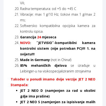
VA;
Radna temperatura: od +5 do +45 C
Vibracije: max 1 g/10 Hz; šokovi max 1 g/max 2
ms;
Softwersko kompatibilna opcijska kamera za
kontrolu ispisa.
Garancija
24
mjeseca
NOVO
: ˝JETVISIO˝-kompatibilni kamera
kontrolni sistem (nije potreban PC)!!! 1. na
svijetu!!!
Made in Germany
(not in China!)
85% mehaničkih djelova
se izrađuje u
Leibinger-u na visikospecijaliziranim strojevima
Također u ponudi imamo dvije verzije JET 2 NEO
štampača:
JET 2 NEO D (namjenjen za rad u okolini
gdje ima prašine)
JET 2 NEO S (namjenjen za ispisivanje malih