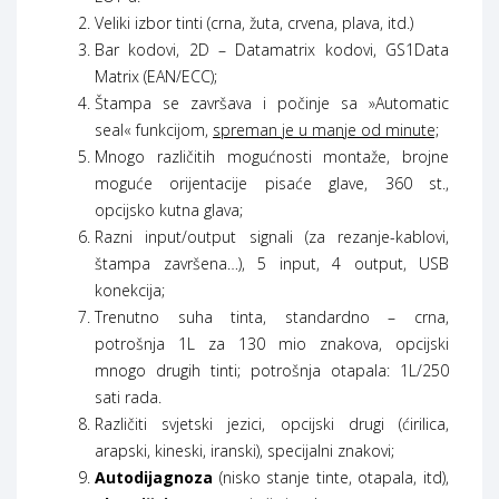
Veliki izbor tinti (crna, žuta, crvena, plava, itd.)
Bar kodovi, 2D – Datamatrix kodovi, GS1Data
Matrix (EAN/ECC);
Štampa se završava i počinje sa »Automatic
seal« funkcijom,
spreman je u manje od minute;
Mnogo različitih mogućnosti montaže, brojne
moguće orijentacije pisaće glave, 360 st.,
opcijsko kutna glava;
Razni input/output signali (za rezanje-kablovi,
štampa završena…), 5 input, 4 output, USB
konekcija;
Trenutno suha tinta, standardno – crna,
potrošnja 1L za 130 mio znakova, opcijski
mnogo drugih tinti; potrošnja otapala: 1L/250
sati rada.
Različiti svjetski jezici, opcijski drugi (ćirilica,
arapski, kineski, iranski), specijalni znakovi;
Autodijagnoza
(nisko stanje tinte, otapala, itd),