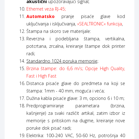
akustični
upozoravajući signal;
Ethernet veza RJ-45;
Automatsko
pranje pisaće glave kod
uključivanja i isključivanja,
»SEALTRONIC« funkcija
,
Štampa na skoro sve materijale:
Reverzna i podebljana štampa, vertikalna,
potcrtana, zrcalna, kreiranje štampe dok printer
radi;
Standardno 1024 poruka memorije;
Brzina štampe: do 6,6 m/s; Opcije High Quality,
Fast i High Fast
Distanca pisaće glave do predmeta na koji se
štampa: 1mm - 40 mm, moguća i veća;
Dužina kabla pisaće glave: 3 m, opciono 6 i 10 m;
Predprogramiranje parametara (brzina,
kašnjenje) za svaki različit artikal, zatim izbor iz
memorije s pritiskom na dugme, kreiranje nove
poruke dok pisač radi;
Elektrika: 100-240 VAC, 50-60 Hz, potrošnja 40