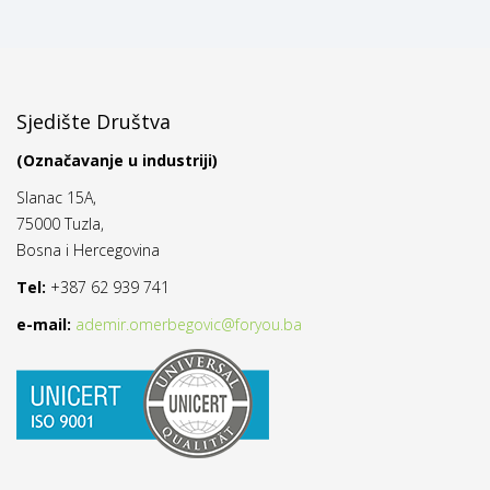
Sjedište Društva
(Označavanje u industriji)
Slanac 15A,
75000 Tuzla,
Bosna i Hercegovina
Tel:
+387 62 939 741
e-mail:
ademir.omerbegovic@foryou.ba