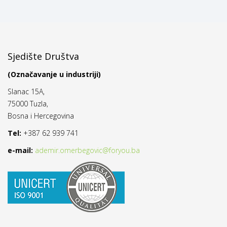
Sjedište Društva
(Označavanje u industriji)
Slanac 15A,
75000 Tuzla,
Bosna i Hercegovina
Tel:
+387 62 939 741
e-mail:
ademir.omerbegovic@foryou.ba