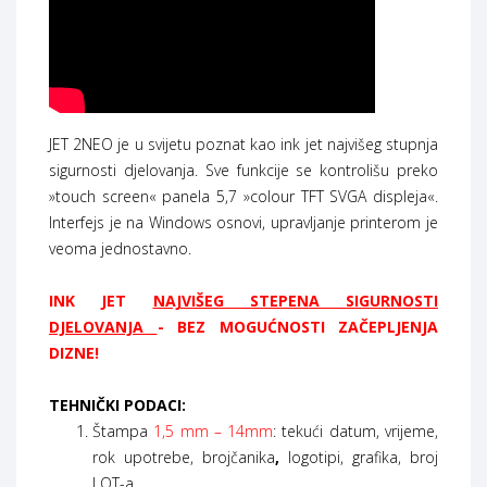
JET 2NEO je u svijetu poznat kao ink jet najvišeg stupnja
sigurnosti djelovanja. Sve funkcije se kontrolišu preko
»touch screen« panela 5,7 »colour TFT SVGA displeja«.
Interfejs je na Windows osnovi, upravljanje printerom je
veoma jednostavno.
INK JET
NAJVIŠEG STEPENA SIGURNOSTI
DJELOVANJA
- BEZ MOGUĆNOSTI ZAČEPLJENJA
DIZNE!
TEHNIČKI PODACI:
Štampa
1,5 mm – 14mm
: tekući datum, vrijeme,
rok upotrebe, brojčanika
,
logotipi, grafika, broj
LOT-a.