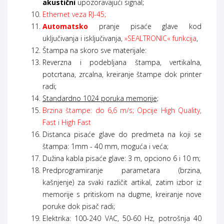
akustični
upozoravajući signal;
Ethernet veza RJ-45;
Automatsko
pranje pisaće glave kod
uključivanja i isključivanja,
»SEALTRONIC« funkcija
,
Štampa na skoro sve materijale:
Reverzna i podebljana štampa, vertikalna,
potcrtana, zrcalna, kreiranje štampe dok printer
radi;
Standardno 1024 poruka memorije;
Brzina štampe: do 6,6 m/s; Opcije High Quality,
Fast i High Fast
Distanca pisaće glave do predmeta na koji se
štampa: 1mm - 40 mm, moguća i veća;
Dužina kabla pisaće glave: 3 m, opciono 6 i 10 m;
Predprogramiranje parametara (brzina,
kašnjenje) za svaki različit artikal, zatim izbor iz
memorije s pritiskom na dugme, kreiranje nove
poruke dok pisač radi;
Elektrika: 100-240 VAC, 50-60 Hz, potrošnja 40