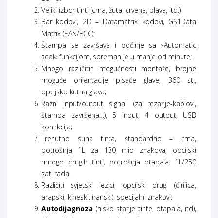
Veliki izbor tinti (crna, žuta, crvena, plava, itd.)
Bar kodovi, 2D – Datamatrix kodovi, GS1Data
Matrix (EAN/ECC);
Štampa se završava i počinje sa »Automatic
seal« funkcijom,
spreman je u manje od minute;
Mnogo različitih mogućnosti montaže, brojne
moguće orijentacije pisaće glave, 360 st.,
opcijsko kutna glava;
Razni input/output signali (za rezanje-kablovi,
štampa završena…), 5 input, 4 output, USB
konekcija;
Trenutno suha tinta, standardno – crna,
potrošnja 1L za 130 mio znakova, opcijski
mnogo drugih tinti; potrošnja otapala: 1L/250
sati rada.
Različiti svjetski jezici, opcijski drugi (ćirilica,
arapski, kineski, iranski), specijalni znakovi;
Autodijagnoza
(nisko stanje tinte, otapala, itd),