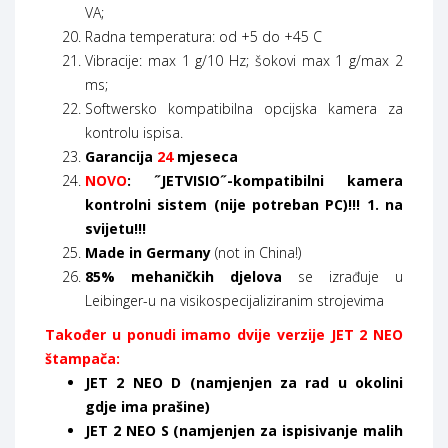
VA;
Radna temperatura: od +5 do +45 C
Vibracije: max 1 g/10 Hz; šokovi max 1 g/max 2
ms;
Softwersko kompatibilna opcijska kamera za
kontrolu ispisa.
Garancija
24
mjeseca
NOVO
: ˝JETVISIO˝-kompatibilni kamera
kontrolni sistem (nije potreban PC)!!! 1. na
svijetu!!!
Made in Germany
(not in China!)
85% mehaničkih djelova
se izrađuje u
Leibinger-u na visikospecijaliziranim strojevima
Također u ponudi imamo dvije verzije JET 2 NEO
štampača:
JET 2 NEO D (namjenjen za rad u okolini
gdje ima prašine)
JET 2 NEO S (namjenjen za ispisivanje malih