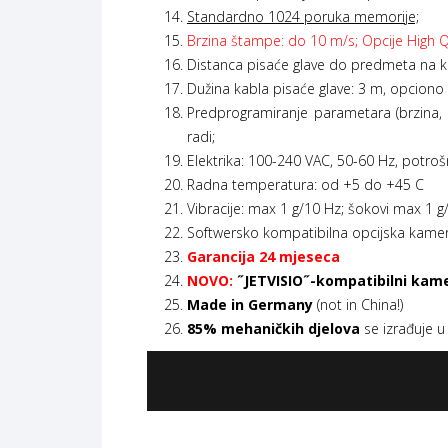
Standardno 1024 poruka memorije;
Brzina štampe: do 10 m/s; Opcije High Qua
Distanca pisaće glave do predmeta na 
Dužina kabla pisaće glave: 3 m, opciono 
Predprogramiranje parametara (brzina, k
radi;
Elektrika: 100-240 VAC, 50-60 Hz, potroš
Radna temperatura: od +5 do +45 C
Vibracije: max 1 g/10 Hz; šokovi max 1 
Softwersko kompatibilna opcijska kamera
Garancija
24 mjeseca
NOVO
:
˝JETVISIO˝-kompatibilni kamera
Made in Germany
(not in China!)
85% mehaničkih djelova
se izrađuje u 