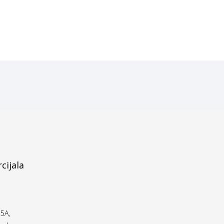
cijala
5A,