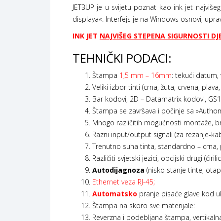
JET3UP je u svijetu poznat kao ink jet najviše
displaya«. Interfejs je na Windows osnovi, upr
INK JET
NAJVIŠEG STEPENA SIGURNOSTI D
TEHNIČKI PODACI:
Štampa
1,5 mm – 16mm
: tekući datum,
Veliki izbor tinti (crna, žuta, crvena, plava, 
Bar kodovi, 2D – Datamatrix kodovi, GS1
Štampa se završava i počinje sa »Authom
Mnogo različitih mogućnosti montaže, bro
Razni input/output signali (za rezanje-ka
Trenutno suha tinta, standardno – crna, 
Različiti svjetski jezici, opcijski drugi (ćiri
Autodijagnoza
(nisko stanje tinte, otapa
Ethernet veza RJ-45;
Automatsko
pranje pisaće glave kod ukl
Štampa na skoro sve materijale:
Reverzna i podebljana štampa, vertikalna