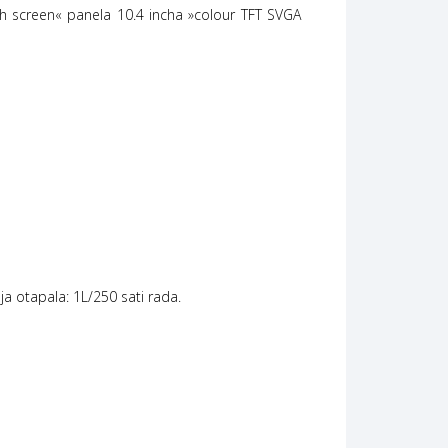
ouch screen« panela 10.4 incha »colour TFT SVGA
ja otapala: 1L/250 sati rada.