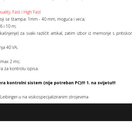
lity, Fast i High Fast
koji se štampa: 1mm - 40 mm, moguća i veća;
6 i 10 m;
ašnjenje) za svaki različit artikal, zatim izbor iz memorije s priti
nja 40 VA;
g/max 2 ms;
 za kontrolu ispisa.
 kontrolni sistem (nije potreban PC)!!! 1. na svijetu!!!
Leibinger-u na visikospecijaliziranim strojevima