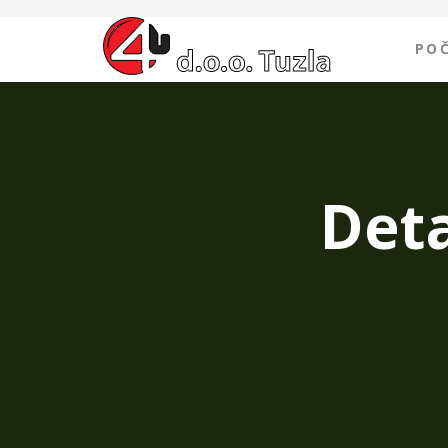
PO
Deta