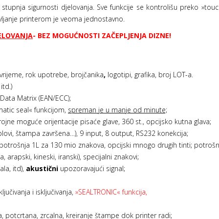
g stupnja sigurnosti djelovanja. Sve funkcije se kontrolišu preko »t
avljanje printerom je veoma jednostavno.
JELOVANJA
- BEZ MOGUĆNOSTI ZAČEPLJENJA DIZNE!
 vrijeme, rok upotrebe, brojčanika
,
logotipi, grafika, broj LOT-a.
itd.)
Data Matrix (EAN/ECC);
atic seal« funkcijom,
spreman je u manje od minute;
jne moguće orijentacije pisaće glave, 360 st., opcijsko kutna glava;
blovi, štampa završena…), 9 input, 8 output, RS232 konekcija;
potrošnja 1L za 130 mio znakova, opcijski mnogo drugih tinti; potrošn
lica, arapski, kineski, iranski), specijalni znakovi;
la, itd),
akustični
upozoravajući signal;
jučivanja i isključivanja,
»SEALTRONIC« funkcija,
, potcrtana, zrcalna, kreiranje štampe dok printer radi;