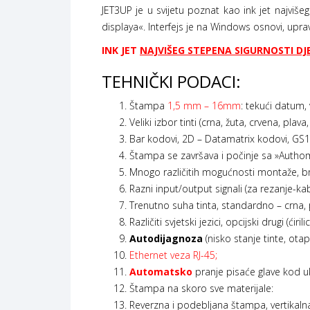
JET3UP je u svijetu poznat kao ink jet najviše
displaya«. Interfejs je na Windows osnovi, upr
INK JET
NAJVIŠEG STEPENA SIGURNOSTI D
TEHNIČKI PODACI:
Štampa
1,5 mm – 16mm
: tekući datum,
Veliki izbor tinti (crna, žuta, crvena, plava, 
Bar kodovi, 2D – Datamatrix kodovi, GS1
Štampa se završava i počinje sa »Authom
Mnogo različitih mogućnosti montaže, bro
Razni input/output signali (za rezanje-ka
Trenutno suha tinta, standardno – crna, 
Različiti svjetski jezici, opcijski drugi (ćiri
Autodijagnoza
(nisko stanje tinte, otapa
Ethernet veza RJ-45;
Automatsko
pranje pisaće glave kod ukl
Štampa na skoro sve materijale:
Reverzna i podebljana štampa, vertikalna