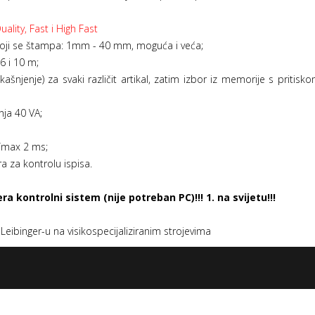
lity, Fast i High Fast
koji se štampa: 1mm - 40 mm, moguća i veća;
6 i 10 m;
ašnjenje) za svaki različit artikal, zatim izbor iz memorije s priti
nja 40 VA;
g/max 2 ms;
 za kontrolu ispisa.
 kontrolni sistem (nije potreban PC)!!! 1. na svijetu!!!
Leibinger-u na visikospecijaliziranim strojevima