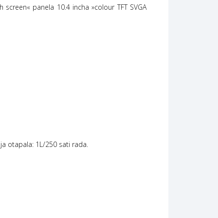
ouch screen« panela 10.4 incha »colour TFT SVGA
ja otapala: 1L/250 sati rada.