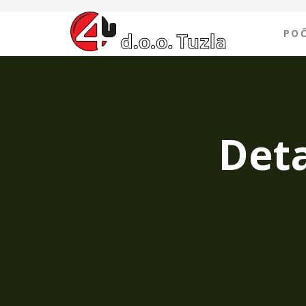
PO
Deta