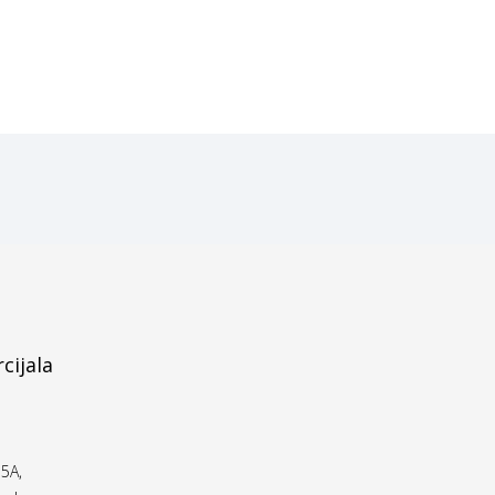
cijala
5A,