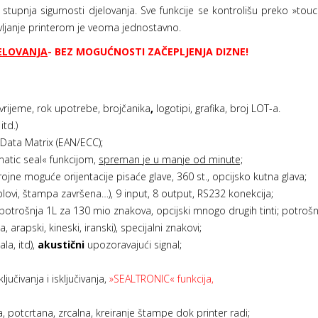
g stupnja sigurnosti djelovanja. Sve funkcije se kontrolišu preko »t
avljanje printerom je veoma jednostavno.
JELOVANJA
- BEZ MOGUĆNOSTI ZAČEPLJENJA DIZNE!
 vrijeme, rok upotrebe, brojčanika
,
logotipi, grafika, broj LOT-a.
itd.)
Data Matrix (EAN/ECC);
atic seal« funkcijom,
spreman je u manje od minute;
jne moguće orijentacije pisaće glave, 360 st., opcijsko kutna glava;
blovi, štampa završena…), 9 input, 8 output, RS232 konekcija;
potrošnja 1L za 130 mio znakova, opcijski mnogo drugih tinti; potrošn
lica, arapski, kineski, iranski), specijalni znakovi;
la, itd),
akustični
upozoravajući signal;
jučivanja i isključivanja,
»SEALTRONIC« funkcija,
, potcrtana, zrcalna, kreiranje štampe dok printer radi;