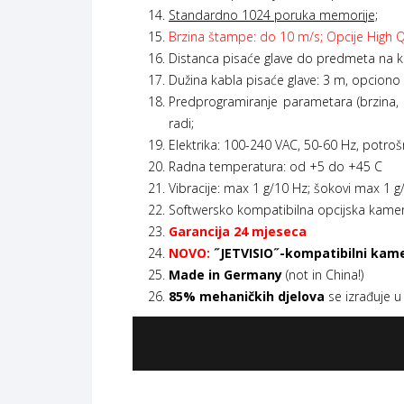
Standardno 1024 poruka memorije;
Brzina štampe: do 10 m/s; Opcije High Qua
Distanca pisaće glave do predmeta na 
Dužina kabla pisaće glave: 3 m, opciono 
Predprogramiranje parametara (brzina, k
radi;
Elektrika: 100-240 VAC, 50-60 Hz, potroš
Radna temperatura: od +5 do +45 C
Vibracije: max 1 g/10 Hz; šokovi max 1 
Softwersko kompatibilna opcijska kamera
Garancija
24 mjeseca
NOVO
:
˝JETVISIO˝-kompatibilni kamera
Made in Germany
(not in China!)
85% mehaničkih djelova
se izrađuje u 