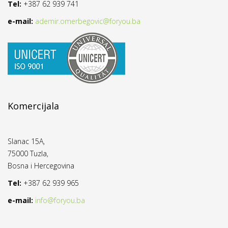
Tel:
+387 62 939 741
e-mail:
ademir.omerbegovic@foryou.ba
Komercijala
Slanac 15A,
75000 Tuzla,
Bosna i Hercegovina
Tel:
+387 62 939 965
e-mail:
info@foryou.ba