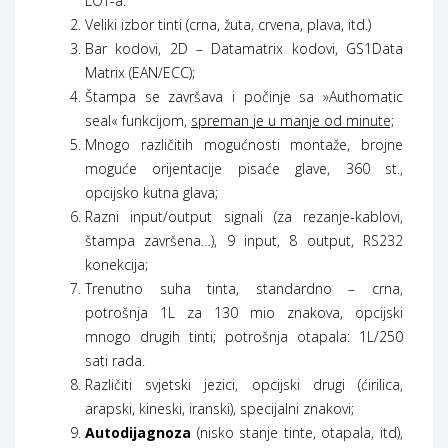
LOT-a.
Veliki izbor tinti (crna, žuta, crvena, plava, itd.)
Bar kodovi, 2D – Datamatrix kodovi, GS1Data
Matrix (EAN/ECC);
Štampa se završava i počinje sa »Authomatic
seal« funkcijom,
spreman je u manje od minute;
Mnogo različitih mogućnosti montaže, brojne
moguće orijentacije pisaće glave, 360 st.,
opcijsko kutna glava;
Razni input/output signali (za rezanje-kablovi,
štampa završena…), 9 input, 8 output, RS232
konekcija;
Trenutno suha tinta, standardno – crna,
potrošnja 1L za 130 mio znakova, opcijski
mnogo drugih tinti; potrošnja otapala: 1L/250
sati rada.
Različiti svjetski jezici, opcijski drugi (ćirilica,
arapski, kineski, iranski), specijalni znakovi;
Autodijagnoza
(nisko stanje tinte, otapala, itd),