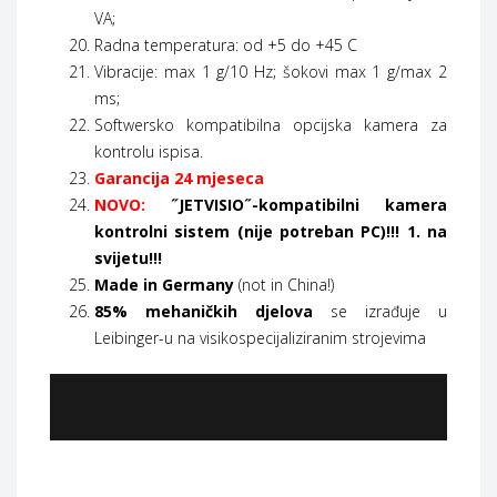
VA;
Radna temperatura: od +5 do +45 C
Vibracije: max 1 g/10 Hz; šokovi max 1 g/max 2
ms;
Softwersko kompatibilna opcijska kamera za
kontrolu ispisa.
Garancija
24 mjeseca
NOVO
:
˝JETVISIO˝-kompatibilni kamera
kontrolni sistem (nije potreban PC)!!! 1. na
svijetu!!!
Made in Germany
(not in China!)
85% mehaničkih djelova
se izrađuje u
Leibinger-u na visikospecijaliziranim strojevima