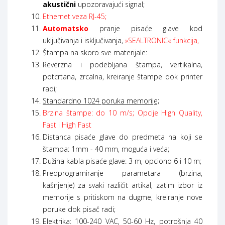
akustični
upozoravajući signal;
Ethernet veza RJ-45;
Automatsko
pranje pisaće glave kod
uključivanja i isključivanja,
»SEALTRONIC« funkcija,
Štampa na skoro sve materijale:
Reverzna i podebljana štampa, vertikalna,
potcrtana, zrcalna, kreiranje štampe dok printer
radi;
Standardno 1024 poruka memorije;
Brzina štampe: do 10 m/s; Opcije High Quality,
Fast i High Fast
Distanca pisaće glave do predmeta na koji se
štampa: 1mm - 40 mm, moguća i veća;
Dužina kabla pisaće glave: 3 m, opciono 6 i 10 m;
Predprogramiranje parametara (brzina,
kašnjenje) za svaki različit artikal, zatim izbor iz
memorije s pritiskom na dugme, kreiranje nove
poruke dok pisač radi;
Elektrika: 100-240 VAC, 50-60 Hz, potrošnja 40