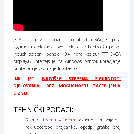
JET3UP je u svijetu poznat kao ink jet najvišeg stupnja
sigurnosti djelovanja. Sve funkcije se kontrolišu preko
»touch screen« panela 10.4 incha »colour TFT SVGA
displaya«. Interfejs je na Windows osnovi, upravljanje
printerom je veoma jednostavno.
INK JET
NAJVIŠEG STEPENA SIGURNOSTI
DJELOVANJA
- BEZ MOGUĆNOSTI ZAČEPLJENJA
DIZNE!
TEHNIČKI PODACI:
Štampa
1,5 mm – 16mm
: tekući datum, vrijeme,
rok upotrebe, brojčanika
,
logotipi, grafika, broj